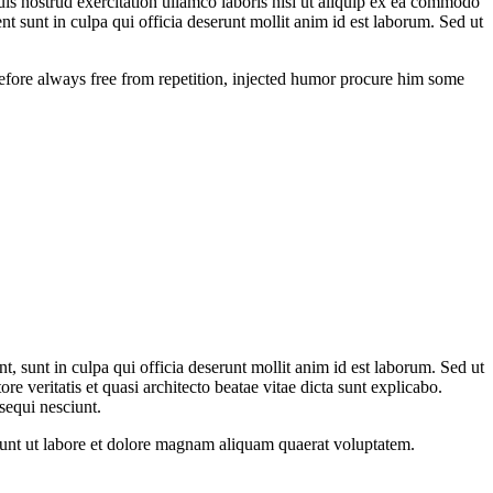
uis nostrud exercitation ullamco laboris nisi ut aliquip ex ea commodo
ent sunt in culpa qui officia deserunt mollit anim id est laborum. Sed ut
fore always free from repetition, injected humor procure him some
nt, sunt in culpa qui officia deserunt mollit anim id est laborum. Sed ut
 veritatis et quasi architecto beatae vitae dicta sunt explicabo.
sequi nesciunt.
dunt ut labore et dolore magnam aliquam quaerat voluptatem.