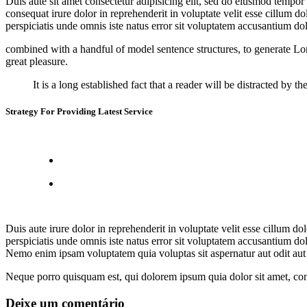
Duis aute sit amet consectetur adipisicing elit, sed do eiusmod tempo
consequat irure dolor in reprehenderit in voluptate velit esse cillum do
perspiciatis unde omnis iste natus error sit voluptatem accusantium 
combined with a handful of model sentence structures, to generate L
great pleasure.
It is a long established fact that a reader will be distracted by
Strategy For Providing Latest Service
Duis aute irure dolor in reprehenderit in voluptate velit esse cillum do
perspiciatis unde omnis iste natus error sit voluptatem accusantium do
Nemo enim ipsam voluptatem quia voluptas sit aspernatur aut odit aut 
Neque porro quisquam est, qui dolorem ipsum quia dolor sit amet, con
Deixe um comentário