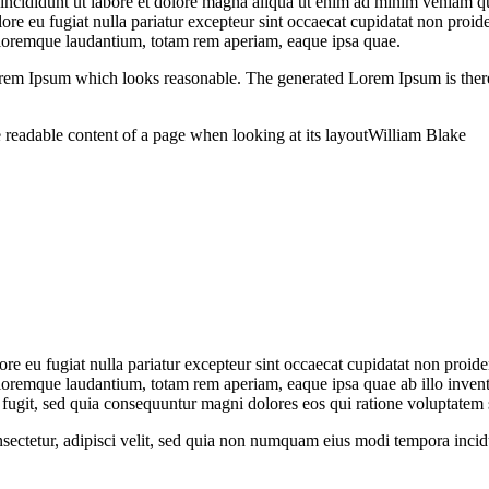
r incididunt ut labore et dolore magna aliqua ut enim ad minim veniam q
lore eu fugiat nulla pariatur excepteur sint occaecat cupidatat non proid
doloremque laudantium, totam rem aperiam, eaque ipsa quae.
orem Ipsum which looks reasonable. The generated Lorem Ipsum is there
 the readable content of a page when looking at its layoutWilliam Blake
lore eu fugiat nulla pariatur excepteur sint occaecat cupidatat non proide
loremque laudantium, totam rem aperiam, eaque ipsa quae ab illo inventore
fugit, sed quia consequuntur magni dolores eos qui ratione voluptatem 
sectetur, adipisci velit, sed quia non numquam eius modi tempora inci