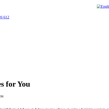
26 612
s for You
You